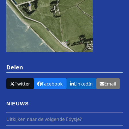
Delen
Twitter
Facebook
LinkedIn
Email
NIEUWS
Uitkijken naar de volgende Edysje?