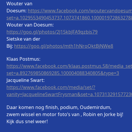
Wouter van
Doesum:
https://www.facebook.com/wouter.vandoesum
set=a.1029553490453737.1073741860.100001972863278
Wouter van Doesum:
https://goo.gl/photos/2J15kbJFA9qzbis79
Sietske van der
Bij:
https://goo.gl/photos/mth1hNroQktBjNWe8
Klaas Postmus:
https://www.facebook.com/klaas.postmus.58/media_se
set=a.892769850869285.100004088340805&type=3
Jacqueline Swart:
https://www.facebook.com/media/set/?
vanity=JacquelineSwartFrysman&set=a.10731329157723
Daar komen nog finish, podium, Oudemirdum,
zwem wissel en motor foto’s van , Robin en Jorke bij!
Kijk dus snel weer!