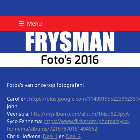
Skip
Menu
to
content
Foto’s 2016
Fotos’s van onze top fotografen!
Carolien:
https://plus.google.com/11409195522336233
John
Veenstra:
http://myalbum.com/album/T6iso8ZDpyA
Syco Fennema:
https://www.flickr.com/photos/syco-
fennema/albums/72157670151494862
Chris Hofkens:
Deel 1
en
Deel 2