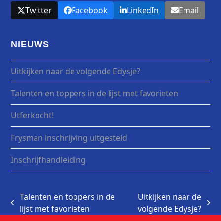
Twitter
Facebook
LinkedIn
Email
NIEUWS
Uitkijken naar de volgende Edysje?
Talenten en toppers in de lijst met favorieten
Utferkocht!
Frysman inschrijving uitgesteld
Inschrijfhandleiding
Talenten en toppers in de
Uitkijken naar de
previous
next
lijst met favorieten
volgende Edysje?
post:
post: