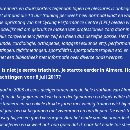
lrenners en duursporters tegenaan lopen bij blessures is onbegri
t iemand die 10 uur training per week heel normaal vindt en wa
 de oprichting van het Cycling Performance Centre (CPC) bieden w
mogelijkheid om gebruik te maken van professionele zorg door in
lle zorgverleners fietsen zelf en delen dus dezelfde passie. Het C
unde, cardiologie, orthopedie, longgeneeskunde etc), performan
etingen, tijdritmetingen, sportdiëtist, sportpodotherapeut etc) 
met een bibliotheek met informatie over diverse onderwerpen.
s niet je eerste triathlon. Je startte eerder in Almere. H
wachtingen voor 8 juli 2017?
daad in 2003 al eens deelgenomen aan de hele triathlon van Al
eeft in de beginjaren enkele keren deelgenomen en Rogér wilde
studeerd en na enkele drukke jaren met weinig trainen wist hij 
dat jaar ben ik begonnen met zwemmen en hardlopen. De wedstrij
ustig blijven en goed verzorgen. Aan het einde van elk onderdeel 
eoefenen en ik weet ook nog goed dat ik naar het einde toe stee