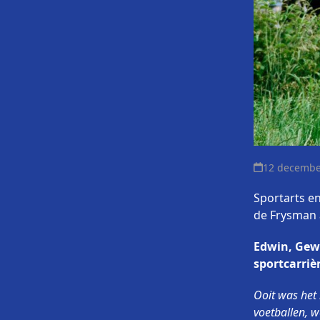
12 decembe
Sportarts e
de Frysman a
Edwin, Gewe
sportcarriè
Ooit was het
voetballen, w