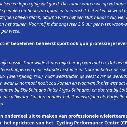
fietsen en lopen ging wel goed. Die zomer waren we op vakantie
 pedalen omhoog zag gaan en toen wist ik het zeker: ik word pro
trijden blijven rijden, daarna werd het een stuk minder. Nu, vier 
n het trainen. Voor mij is dat ongeveer 3,5 uur per week woon-w
n per week.
ctief beoefenen beheerst sport ook qua professie je leven
 mijn passie. Daar wilde ik dus mijn beroep van maken. Dat heb
enschappen en geneeskunde te studeren. Daarna heb ik de special
lo (wielerploeg, red.) naar wedstrijden geweest over de wereld:
en waar ik normaal nooit zou komen en waarvan ik niet wist dat e
gonnen bij Skil-Shimano (later Argos-Shimano) en daarna bij Lo
 die uitkwam. Op deze manier heb ik wedstrijden als Parijs-Rou
n.
en onderdeel uit te maken van professionele wielerteam
 het oprichten van het “Cycling Performance Centre (CP