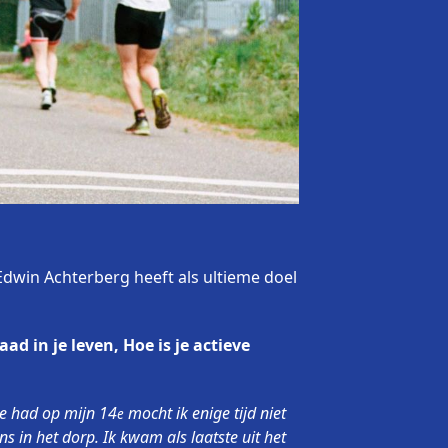
dwin Achterberg heeft als ultieme doel
d in je leven, Hoe is je actieve
re had op mijn 14
mocht ik enige tijd niet
e
ns in het dorp. Ik kwam als laatste uit het