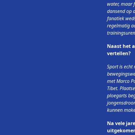
water, maar 
dansend op de
fanatiek weds
regelmatig aa
trainingsure
Naast het a
vertellen?
Sport is echt
bewegingswet
met Marco Po
Tibet. Plaats
ploegarts be
jongensdroom
kunnen make
Na vele jar
uitgekomen,