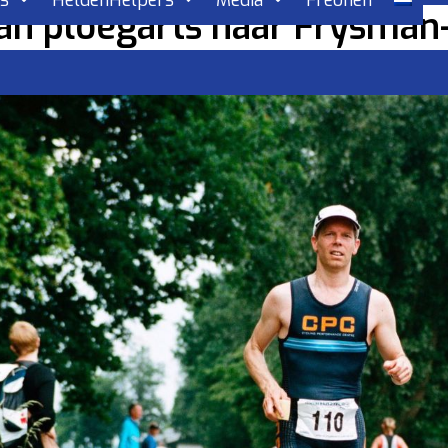
rs
HeldenHelpers
Media
Freonen
an ploegarts naar Frysman