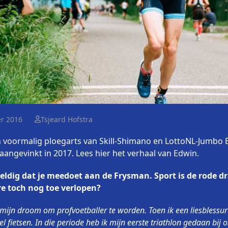
r 2016
Tsjeard Hofstra
n voormalig ploegarts van Skill-Shimano en LottoNL-Jumbo E
angevinkt in 2017. Lees hier het verhaal van Edwin.
ldig dat je meedoet aan de Frysman. Sport is de rode draa
re toch nog toe verlopen?
 mijn droom om profvoetballer te worden. Toen ik een liesblessu
el fietsen. In die periode heb ik mijn eerste triathlon gedaan bij o