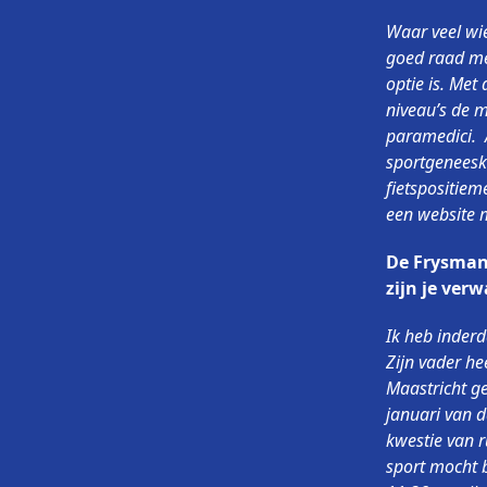
Waar veel wie
goed raad me
optie is. Met
niveau’s de 
paramedici. A
sportgeneesk
fietspositiem
een website 
De Frysman i
zijn je ver
Ik heb inder
Zijn vader h
Maastricht ge
januari van 
kwestie van r
sport mocht b