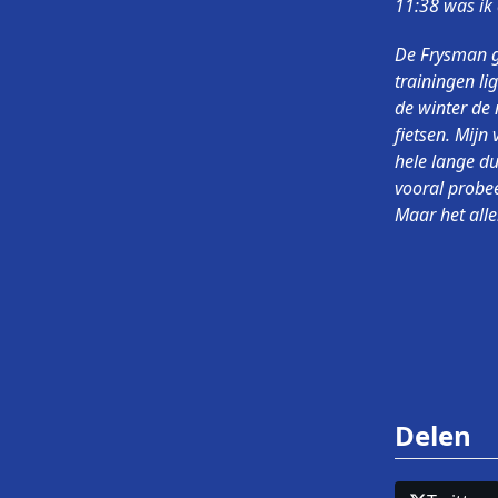
11:38 was ik 
De Frysman g
trainingen li
de winter de 
fietsen. Mij
hele lange d
vooral probee
Maar het alle
Delen