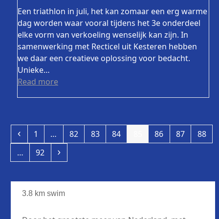
Een triathlon in juli, het kan zomaar een erg warme
dag worden waar vooral tijdens het 3e onderdeel
elke vorm van verkoeling wenselijk kan zijn. In
samenwerking met Recticel uit Kesteren hebben
we daar een creatieve oplossing voor bedacht.
Unieke…
Read more
Previous
Page
Page
Page
Page
Page
Page
Page
Page
1
…
82
83
84
85
86
87
88
Page
Next
…
92
3.8 km swim