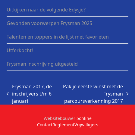
Uitkijken naar de volgende Edysje?
Gevonden voorwerpen Frysman 2025
Talenten en toppers in de lijst met favorieten
Utferkocht!
Frysman inschrijving uitgesteld
Frysman 2017, de
Pak je eerste winst met de
inschrijvers t/m 6
Frysman
previous
next
januari
parcoursverkenning 2017
post:
post:
Websitebouwer
5online
Contact
Reglement
Vrijwilligers