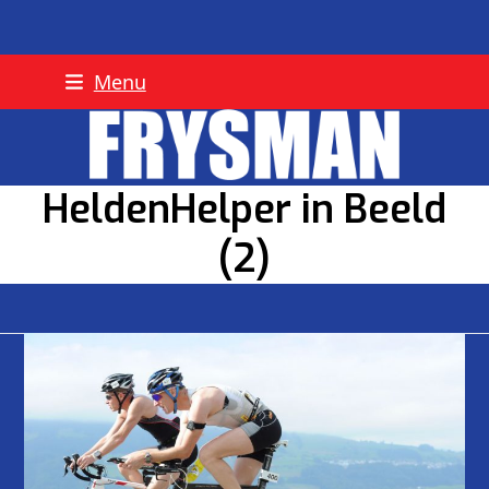
Skip
Menu
to
content
HeldenHelper in Beeld
(2)