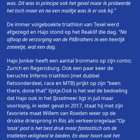
was. Dit was in principe ook het geval maar ik probeerde
het toch maar en na een mailtje was ik er ook bij.”
De immer volgeboekte triathlon van Texel werd
afgezegd en Hajo stond op het Reaklif die dag.
“Na
afloop de verzorging van de PitBrothers in een heerlijk
zonnetje, wat een dag.
Hajo Jonker heeft een aantal Ironmans op zijn conto;
Zurich en Regensburg. Ook een paar keer de
beruchte Inferno triathlon (met dubbel
fietsonderdeel, race en MTB) prijkt op zijn “been
there, done that” lijstje.Ooit is het wel de bedoeling
dat Hajo ook in het IJsselmeer ligt in juli maar
voorlopig, in ieder geval in 2017, staat hij met zijn
favoriete maat Willem van Roeden weer op de
drukke driesprong in Riis als verkeersregelaar.
“Op
‘onze’ post is het best druk maar fantastisch om de
triatleten veiligheid te bieden. En daar hoort ook het