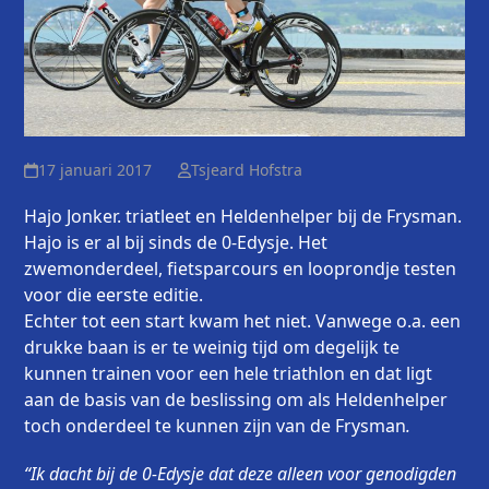
17 januari 2017
Tsjeard Hofstra
Hajo Jonker. triatleet en Heldenhelper bij de Frysman.
Hajo is er al bij sinds de 0-Edysje. Het
zwemonderdeel, fietsparcours en looprondje testen
voor die eerste editie.
Echter tot een start kwam het niet. Vanwege o.a. een
drukke baan is er te weinig tijd om degelijk te
kunnen trainen voor een hele triathlon en dat ligt
aan de basis van de beslissing om als Heldenhelper
toch onderdeel te kunnen zijn van de Frysman
.
“Ik dacht bij de 0-Edysje dat deze alleen voor genodigden