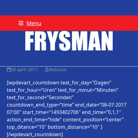
Skip
Menu
to
content
28 april 2017
Redactie
[wpdevart_countdown text_for_day=”Dagen”
text_for_hour=”Uren” text_for_minut=”Minuten”
text_for_second=”Seconden”
countdown_end_type=”time” end_date=”08-07-2017
07:00″ start_time=”1493402706″ end_time=”0,1,1″
action_end_time=”hide” content_position=”center”
top_ditance=”10″ bottom_distance=”10″ ]
[/wpdevart_countdown]