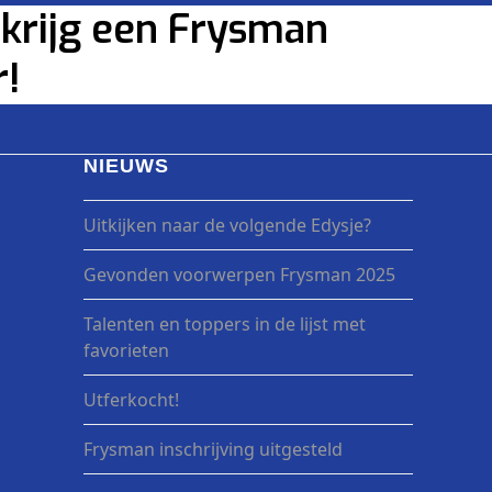
n krijg een Frysman
!
NIEUWS
Uitkijken naar de volgende Edysje?
Gevonden voorwerpen Frysman 2025
Talenten en toppers in de lijst met
favorieten
Utferkocht!
Frysman inschrijving uitgesteld