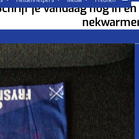
rs
HeldenHelpers
Media
Freonen
Schrijf je vandaag nog in e
nekwarmer