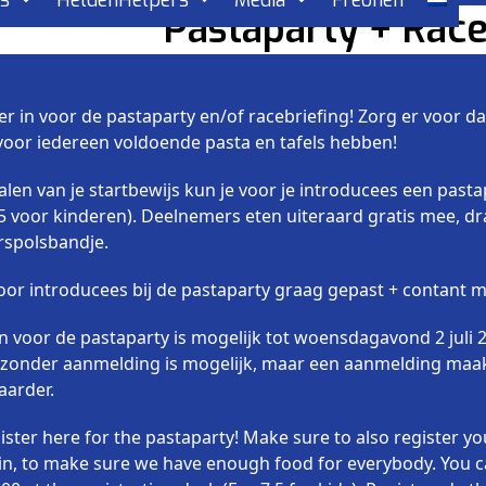
rs
HeldenHelpers
Media
Freonen
Pastaparty + Race
hier in voor de pastaparty en/of racebriefing! Zorg er voor dat
voor iedereen voldoende pasta en tafels hebben!
halen van je startbewijs kun je voor je introducees een pas
,5 voor kinderen). Deelnemers eten uiteraard gratis mee, dr
spolsbandje.
voor introducees bij de pastaparty graag gepast + contant
voor de pastaparty is mogelijk tot woensdagavond 2 juli 23
zonder aanmelding is mogelijk, maar een aanmelding maakt
aarder.
ister here for the pastaparty! Make sure to also register y
in, to make sure we have enough food for everybody. You c