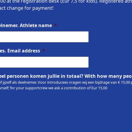
,00 at the registration desk (Eur 7,5 for kids). Registered ath
xact change for payment!
lnemer. Athlete name
*
es. Email address
*
el personen komen jullie in totaal? With how many peop
ief jijzelf als deelnemer. Voor introducees vragen wij een bijdrage van € 15,
rself; for your supportcrew we ask a contribution of Eur 15,00