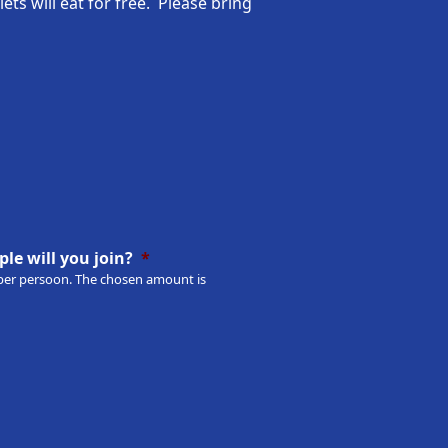
lets will eat for free. Please bring
le will you join?
*
00 per persoon. The chosen amount is