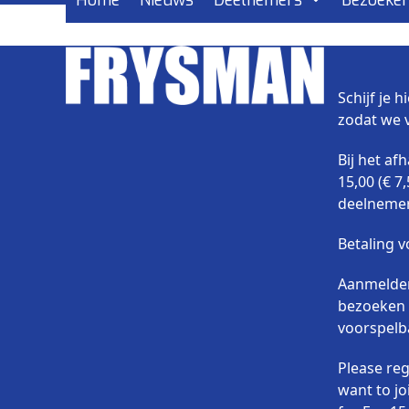
Home
Nieuws
Deelnemers
Bezoeke
Skip
to
content
Schijf je 
zodat we 
Bij het af
15,00 (€ 7
deelnemer
Betaling 
Aanmelden 
bezoeken 
voorspelb
Please reg
want to jo