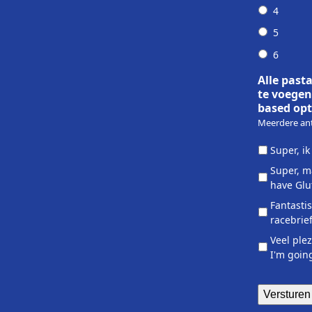
4
5
6
Alle pasta
te voegen
based opt
Meerdere ant
Super, ik
Super, m
have Glu
Fantastis
racebrie
Veel ple
I'm goin
Versturen