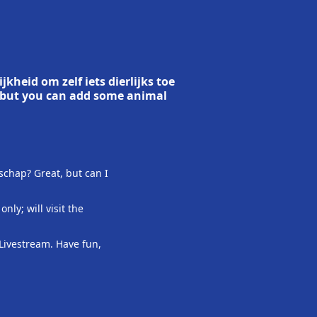
jkheid om zelf iets dierlijks toe
d, but you can add some animal
schap? Great, but can I
nly; will visit the
 Livestream. Have fun,