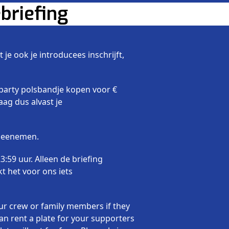
briefing
 je ook je introducees inschrijft,
taparty polsbandje kopen voor €
aag dus alvast je
 meenemen.
:59 uur. Alleen de briefing
 het voor ons iets
our crew or family members if they
an rent a plate for your supporters