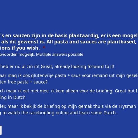
's en sauzen zijn in de basis plantaardig, er is een mogeli
 als dit gewenst is. All pasta and sauces are plantbase
ions if you wish.
*
woorden mogelijk. Mutliple answers possible
 heb er nu al zin in! Great, already looking forward to it!
aar mag ik ook glutenvrije pasta + saus voor iemand uit mijn gezel
ten free pasta + sauce?
ch maar ik eet niet mee, ik kom alleen voor de briefing. Great but I o
fing in Dutch
zier, maar ik bekijk de briefing op mijn gemak thuis via de Frysman
g to watch the racebriefing online and learn some Dutch.