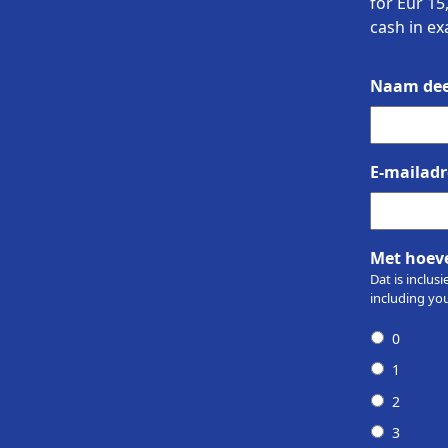
for Eur 15
cash in e
Naam dee
E-mailadr
Met hoeve
Dat is inclus
including you
0
1
2
3