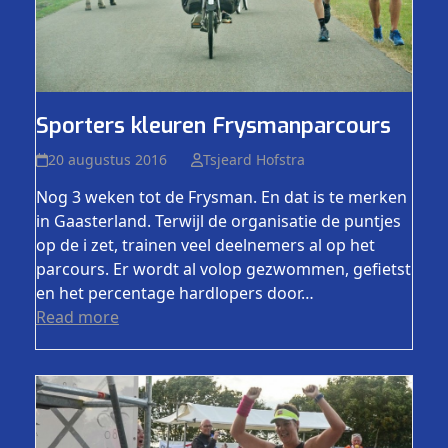
Sporters kleuren Frysmanparcours
20 augustus 2016
Tsjeard Hofstra
Nog 3 weken tot de Frysman. En dat is te merken
in Gaasterland. Terwijl de organisatie de puntjes
op de i zet, trainen veel deelnemers al op het
parcours. Er wordt al volop gezwommen, gefietst
en het percentage hardlopers door…
Read more