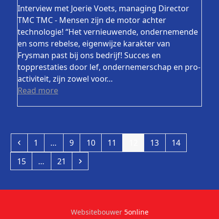
Interview met Joerie Voets, managing Director
TMC TMC - Mensen zijn de motor achter
technologie! “Het vernieuwende, ondernemende
en soms rebelse, eigenwijze karakter van
Frysman past bij ons bedrijf! Succes en
topprestaties door lef, ondernemerschap en pro-
activiteit, zijn zowel voor…
Read more
Previous
Page
Page
Page
Page
Page
Page
Page
1
…
9
10
11
12
13
14
Page
Page
Next
15
…
21
Websitebouwer
5online