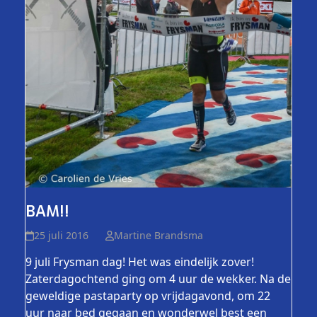
BAM!!
25 juli 2016
Martine Brandsma
9 juli Frysman dag! Het was eindelijk zover!
Zaterdagochtend ging om 4 uur de wekker. Na de
geweldige pastaparty op vrijdagavond, om 22
uur naar bed gegaan en wonderwel best een