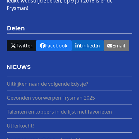
leuke wedstrijd zoeken, op 9 juli 2016 is er de
Frysman!
Delen
Twitter
Facebook
LinkedIn
Email
NIEUWS
Uitkijken naar de volgende Edysje?
Gevonden voorwerpen Frysman 2025
Talenten en toppers in de lijst met favorieten
Utferkocht!