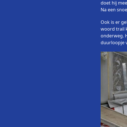
doet hij mee
Na een snoe
Ook is er ge
woord trail 
onderweg. H
duurloopje v