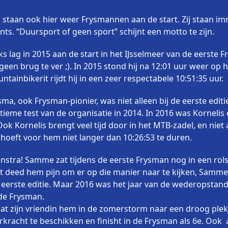
d staan ook hier weer Frysmannen aan de start. Zij staan
ts. “Duursport of geen sport” schijnt een motto te zijn.
ks lag in 2015 aan de start in het IJsselmeer van de eerste 
t geen brug te ver ;). In 2015 stond hij na 12:01 uur weer op
ainbikerit rijdt hij in een zeer respectabele 10:51:35 uur.
lsma, ook Frysman-pionier, was niet alleen bij de eerste editi
ltieme test van de organisatie in 2014. In 2016 was Kornelis 
ok Kornelis brengt veel tijd door in het MTB-zadel, en niet 
hoeft voor hem niet langer dan 10:26:53 te duren.
stra! Samme zat tijdens de eerste Frysman nog in een rolst
et deed hem pijn om er op die manier naar te kijken, Samme
 eerste editie. Maar 2016 was het jaar van de wederopstan
de Frysman.
dat zijn vriendin hem in de zomerstorm naar een droog pl
kracht te beschikken en finisht in de Frysman als 6e. Ook 