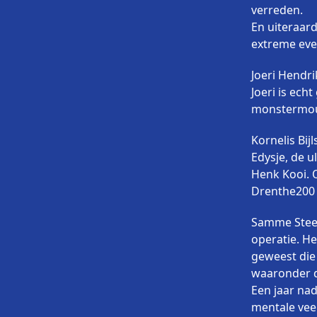
verreden.
En uiteraar
extreme even
Joeri Hendri
Joeri is ech
monstermount
Kornelis Bij
Edysje, de u
Henk Kooi. O
Drenthe200 
Samme Steen
operatie. H
geweest die
waaronder 
Een jaar na
mentale veer