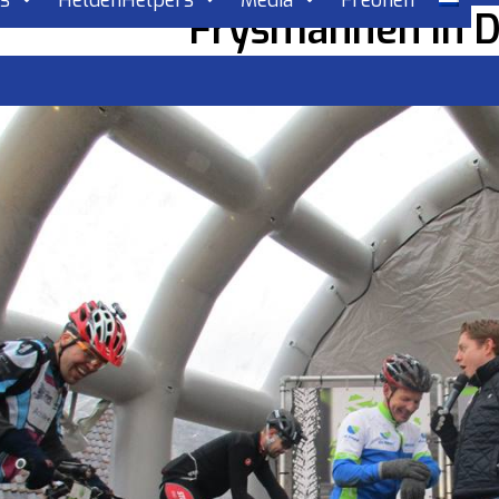
rs
HeldenHelpers
Media
Freonen
Frysmannen in 