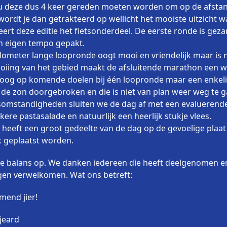
ou deze dus 4 keer gereden moeten worden om op de afstand
rdt je dan getrakteerd op wellicht het mooiste uitzicht wat
rt deze editie het fietsonderdeel. De eerste ronde is geza
n eigen tempo gepakt.
ilometer lange loopronde oogt mooi en vriendelijk maar is ni
ooiing van het gebied maakt de afsluitende marathon een w
 oog op komende doelen bij één loopronde maar een enkelin
s de zon doorgebroken en die is niet van plan weer weg te 
somstandigheden sluiten we de dag af met een evaluerende
kere pastasalade en natuurlijk een heerlijk stukje vlees.
heeft een groot gedeelte van de dag op de gevoelige plaat 
k geplaatst worden.
e balans op. We danken iedereen die heeft deelgenomen en
n verwelkomen. Wat ons betreft:
end jier!
jeard