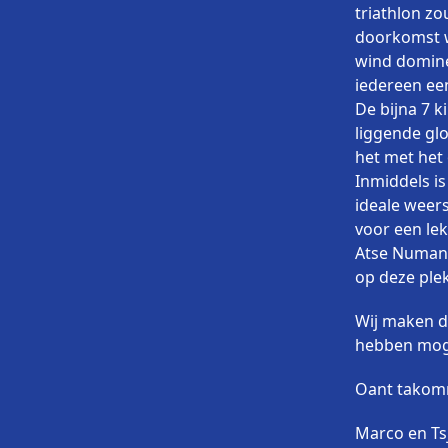
triathlon z
doorkomst wo
wind dominee
iedereen ee
De bijna 7 k
liggende gl
het met het
Inmiddels i
ideale weer
voor een lek
Atse Numan 
op deze ple
Wij maken d
hebben moge
Oant takomm
Marco en Ts