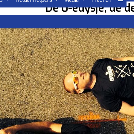
rs
HeldenHelpers
Media
Freonen
De 0-edysje, de de