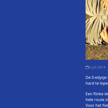
6 juli 2014
De 0-edysje 
hard te lop
Een flinke d
hele route z
Voor het fi